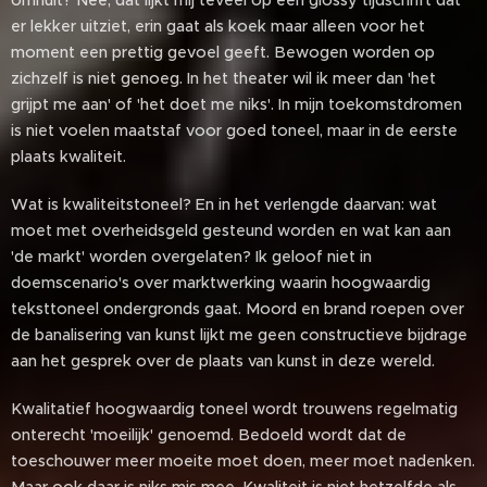
omhult? Nee, dat lijkt mij teveel op een glossy tijdschrift dat
er lekker uitziet, erin gaat als koek maar alleen voor het
moment een prettig gevoel geeft. Bewogen worden op
zichzelf is niet genoeg. In het theater wil ik meer dan 'het
grijpt me aan' of 'het doet me niks'. In mijn toekomstdromen
is niet voelen maatstaf voor goed toneel, maar in de eerste
plaats kwaliteit.
Wat is kwaliteitstoneel? En in het verlengde daarvan: wat
moet met overheidsgeld gesteund worden en wat kan aan
'de markt' worden overgelaten? Ik geloof niet in
doemscenario's over marktwerking waarin hoogwaardig
teksttoneel ondergronds gaat. Moord en brand roepen over
de banalisering van kunst lijkt me geen constructieve bijdrage
aan het gesprek over de plaats van kunst in deze wereld.
Kwalitatief hoogwaardig toneel wordt trouwens regelmatig
onterecht 'moeilijk' genoemd. Bedoeld wordt dat de
toeschouwer meer moeite moet doen, meer moet nadenken.