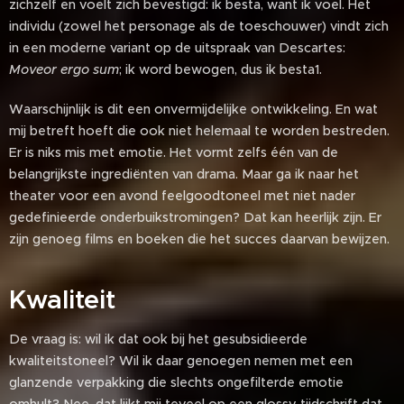
zichzelf en voelt zich bevestigd: ik besta, want ik voel. Het
individu (zowel het personage als de toeschouwer) vindt zich
in een moderne variant op de uitspraak van Descartes:
Moveor ergo sum
; ik word bewogen, dus ik besta1.
Waarschijnlijk is dit een onvermijdelijke ontwikkeling. En wat
mij betreft hoeft die ook niet helemaal te worden bestreden.
Er is niks mis met emotie. Het vormt zelfs één van de
belangrijkste ingrediënten van drama. Maar ga ik naar het
theater voor een avond feelgoodtoneel met niet nader
gedefinieerde onderbuikstromingen? Dat kan heerlijk zijn. Er
zijn genoeg films en boeken die het succes daarvan bewijzen.
Kwaliteit
De vraag is: wil ik dat ook bij het gesubsidieerde
kwaliteitstoneel? Wil ik daar genoegen nemen met een
glanzende verpakking die slechts ongefilterde emotie