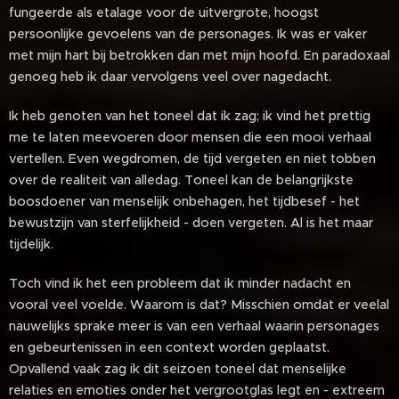
fungeerde als etalage voor de uitvergrote, hoogst
persoonlijke gevoelens van de personages. Ik was er vaker
met mijn hart bij betrokken dan met mijn hoofd. En paradoxaal
genoeg heb ik daar vervolgens veel over nagedacht.
Ik heb genoten van het toneel dat ik zag; ik vind het prettig
me te laten meevoeren door mensen die een mooi verhaal
vertellen. Even wegdromen, de tijd vergeten en niet tobben
over de realiteit van alledag. Toneel kan de belangrijkste
boosdoener van menselijk onbehagen, het tijdbesef - het
bewustzijn van sterfelijkheid - doen vergeten. Al is het maar
tijdelijk.
Toch vind ik het een probleem dat ik minder nadacht en
vooral veel voelde. Waarom is dat? Misschien omdat er veelal
nauwelijks sprake meer is van een verhaal waarin personages
en gebeurtenissen in een context worden geplaatst.
Opvallend vaak zag ik dit seizoen toneel dat menselijke
relaties en emoties onder het vergrootglas legt en - extreem