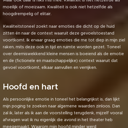
Maar ook daar is niks mis mee. Kwaliteit is niet hetzelfde als
moeilijk of moeizaam. Kwaliteit is ook niet hetzelfde als
hoogdrempelig of elitair.
Kwaliteitstoneel zoekt naar emoties die dicht op de huid
zitten én naar de context waaruit deze gevoelstoestand
voortkomt. Ik ervaar graag emoties die me tot diep in mijn ziel
raken, mits deze ook in tijd en ruimte worden gezet. Toneel
over deerniswekkend kleine mensen is boeiend als de emotie
en de (fictionele en maatschappelijke) context waaruit dat
gevoel voortkomt, elkaar aanvullen en verrijken.
Hoofd en hart
Als persoonlijke emotie in toneel het belangrijkst is, dan lijkt
mijn poging te zoeken naar algemene waarden zinloos. Dan
zal ik, later als ik aan de voorstelling terugdenk, mijzelf vooral
afvragen wat ik nu eigenlijk die avond in het theater heb
meegemaakt. Waarom mijn hoofd minder werd