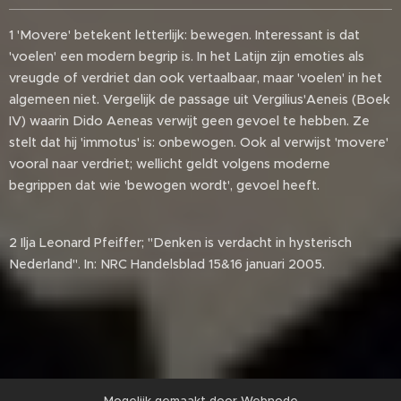
1 'Movere' betekent letterlijk: bewegen. Interessant is dat
'voelen' een modern begrip is. In het Latijn zijn emoties als
vreugde of verdriet dan ook vertaalbaar, maar 'voelen' in het
algemeen niet. Vergelijk de passage uit Vergilius'Aeneis (Boek
IV) waarin Dido Aeneas verwijt geen gevoel te hebben. Ze
stelt dat hij 'immotus' is: onbewogen. Ook al verwijst 'movere'
vooral naar verdriet; wellicht geldt volgens moderne
begrippen dat wie 'bewogen wordt', gevoel heeft.
2 Ilja Leonard Pfeiffer; "Denken is verdacht in hysterisch
Nederland". In: NRC Handelsblad 15&16 januari 2005.
Mogelijk gemaakt door
Webnode