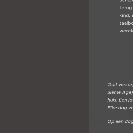
terug
kind,
taalb
wereld
Ooit verzor
3ième Age).
huis. Een j
Elke dag vr
Op een dag