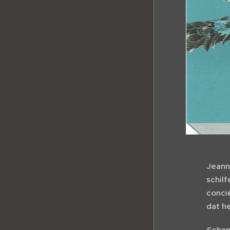
Jeann
schil
conci
dat h
Schem