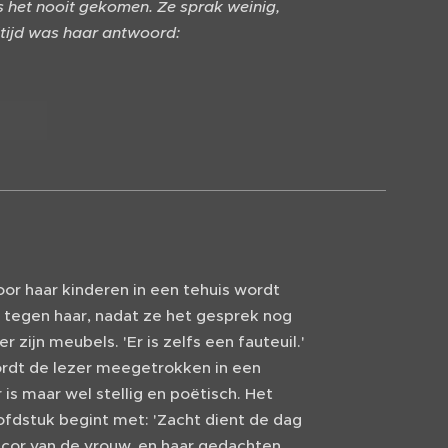
s het nooit gekomen. Ze sprak weinig,
ltijd was haar antwoord:
oor haar kinderen in een tehuis wordt
s tegen haar, nadat ze het gesprek nog
ijn meubels. 'Er is zelfs een fauteuil.'
ordt de lezer meegetrokken in een
is maar wel stellig en poëtisch. Het
fdstuk begint met: 'Zacht dient de dag
ecor van de vrouw, en haar gedachten.