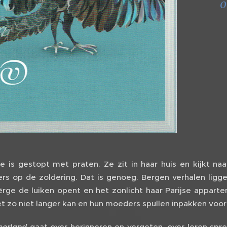
o
e is gestopt met praten. Ze zit in haar huis en kijkt naa
fers op de zoldering. Dat is genoeg. Bergen verhalen ligg
ërge de luiken opent en het zonlicht haar Parijse appart
et zo niet langer kan en hun moeders spullen inpakken voor
erland
gaat over herinneren en vergeten, over leren spre