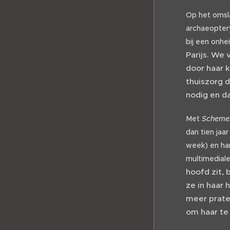
Op het omsl
archaeoptery
bij een onhei
Parijs. We
door haar k
thuiszorg d
nodig en d
Met
Scheme
dan tien jaa
week) en ha
multimedial
hoofd zit,
ze in haar 
meer prate
om haar te