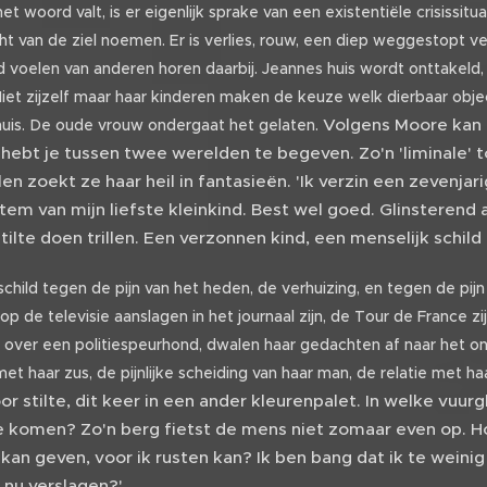
et woord valt, is er eigenlijk sprake van een existentiële crisissi
t van de ziel noemen. Er is verlies, rouw, een diep weggestopt ver
 voelen van anderen horen daarbij. Jeannes huis wordt onttakeld,
et zijzelf maar haar kinderen maken de keuze welk dierbaar obje
Volgens Moore kan z
huis. De oude vrouw ondergaat het gelaten.
 hebt je tussen twee werelden te begeven. Zo'n 'liminale' 
len zoekt ze haar heil in fantasieën. 'Ik verzin een zevenjar
tem van mijn liefste kleinkind. Best wel goed. Glinsterend 
tilte doen trillen. Een verzonnen kind, een menselijk schil
 schild tegen de pijn van het heden, de verhuizing, en tegen de pij
l op de televisie aanslagen in het journaal zijn, de Tour de France 
over een politiespeurhond, dwalen haar gedachten af naar het o
et haar zus, de pijnlijke scheiding van haar man, de relatie met ha
r stilte, dit keer in een ander kleurenpalet. In welke vuu
te komen? Zo'n berg fietst de mens niet zomaar even op. H
 kan geven, voor ik rusten kan? Ik ben bang dat ik te weini
 nu verslagen?'