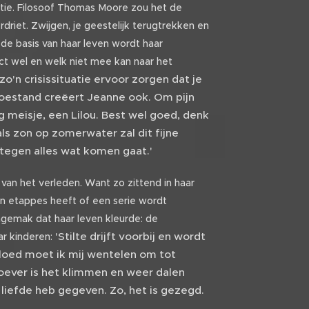
tuatie. Filosoof Thomas Moore zou het de
driet. Zwijgen, je geestelijk terugtrekken en
 de basis van haar leven wordt haar
ct wel en welk niet mee kan naar het
o'n crisissituatie ervoor zorgen dat je
toestand creëert Jeanne ook. Om pijn
ig meisje, een Lilou. Best wel goed, denk
als zon op zomerwater zal dit fijne
d tegen alles wat komen gaat.'
n van het verleden. Want zo zittend in haar
zijn etappes heeft of een serie wordt
ngemak dat haar leven kleurde: de
'Stilte drijft voorbij en wordt
ar kinderen:
rgloed moet ik mij wentelen om tot
oever is het klimmen en weer dalen
g liefde heb gegeven. Zo, het is gezegd.