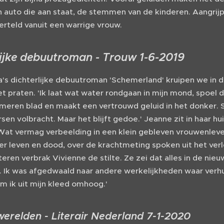
n auto die aan staat, de stemmen van de kinderen. Aangrij
erteld vanuit een warrige vrouw.
lijke debuutroman - Trouw 1-6-2019
a's dichterlijke debuutroman 'Schemerland' kruipen we in d
t praten. 'Ik laat wat water rondgaan in mijn mond, spoel
eren blad en maakt een vertrouwd geluid in het donker. Sc
en volbracht. Maar het blijft gedoe.' Jeanne zit in haar hu
Wat vermag verbeelding in een klein gebleven vrouwenleve
r leven en dood, over de krachtmeting spoken uit het verl
teren verbrak Vivienne de stilte. Ze zei dat alles in de nie
. Ik was afgedwaald naar andere werkelijkheden waar verhu
lom ik uit mijn kleed omhoog.'
werelden - Literair Nederland 7-1-2020