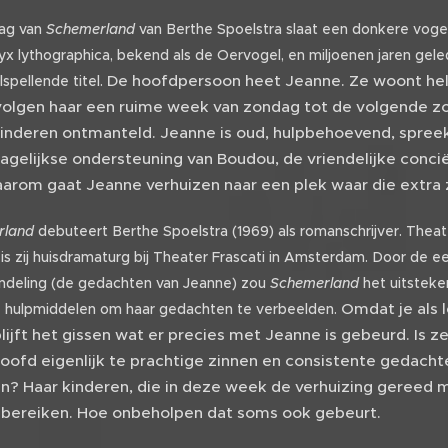
ag van
Schemerland
van Berthe Spoelstra slaat een donkere vogel 
x lythographica, bekend als de Oervogel, en miljoenen jaren gele
De hoofdpersoon heet Jeanne. Ze woont hel
lspellende titel.
 volgen haar een ruime week van zondag tot de volgende zo
inderen ontmanteld. Jeanne is oud, hulpbehoevend, spreekt 
agelijkse ondersteuning van Boudou, de vriendelijke conci
aarom gaat Jeanne verhuizen naar een plek waar die extr
rland
debuteert Berthe Spoelstra (1969) als romanschrijver. Theat
r is zij huisdramaturg bij Theater Frascati in Amsterdam. Door de ee
ndeling (de gedachten van Jeanne) zou
Schemerland
het uitsteke
Omdat je als l
e hulpmiddelen om haar gedachten te verbeelden.
 blijft het gissen wat er precies met Jeanne is gebeurd. 
hoofd eigenlijk te prachtige zinnen en consistente gedacht
n? Haar kinderen, die in deze week de verhuizing gereed 
 bereiken. Hoe onbeholpen dat soms ook gebeurt.