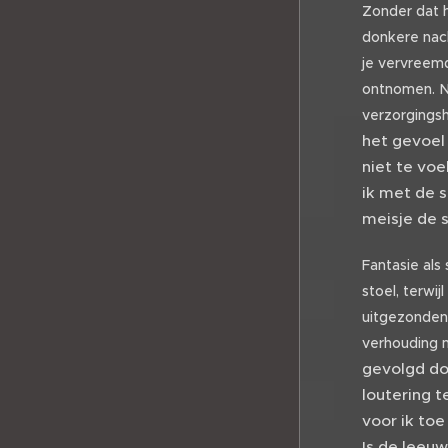
Zonder dat h
donkere nach
je vervreemd
ontnomen. Ni
verzorgings
het gevoel
niet te voe
ik met de s
meisje de s
Fantasie als
stoel, terwij
uitgezonden 
verhouding m
gevolgd doo
loutering 
voor ik toe
Is de leeuw