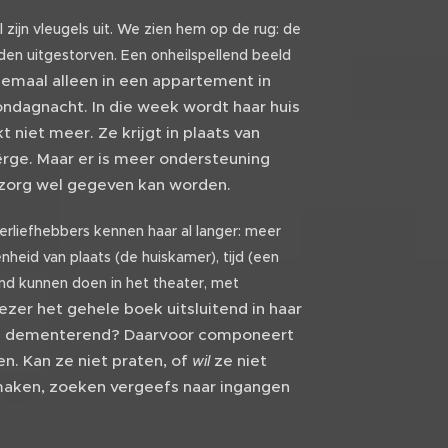
zijn vleugels uit. We zien hem op de rug: de
den uitgestorven. Een onheilspellend beeld
emaal alleen in een appartement in
ndagnacht. In die week wordt haar huis
niet meer. Ze krijgt in plaats van
ërge. Maar er is meer ondersteuning
a zorg wel gegeven kan worden.
erliefhebbers kennen haar al langer: meer
nheid van plaats (de huiskamer), tijd (een
nd kunnen doen in het theater, met
ezer het gehele boek uitsluitend in haar
Is ze dementerend? Daarvoor componeert
en. Kan ze niet praten, of
ze niet
wil
maken, zoeken vergeefs naar ingangen