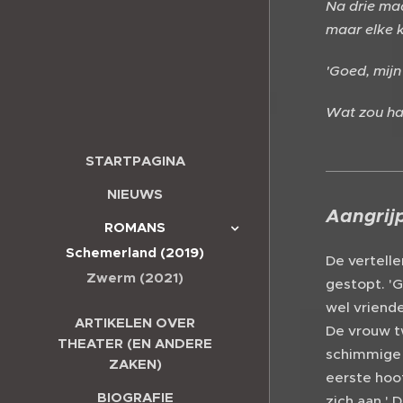
Na drie maa
maar elke k
'Goed, mijn 
Wat zou ha
STARTPAGINA
NIEUWS
Aangrij
ROMANS
Schemerland (2019)
De vertelle
Zwerm (2021)
gestopt. 'G
wel vriende
ARTIKELEN OVER
De vrouw t
THEATER (EN ANDERE
schimmige g
ZAKEN)
eerste hoo
BIOGRAFIE
zich aan.' 