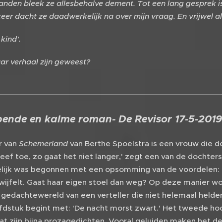
nden bleek ze allesbehalve dement. Tot een lang gesprek i
eer dacht ze daadwerkelijk na over mijn vraag. En vrijwel a
kind'.
ar verhaal zijn geweest?
pende en kalme roman- De Revisor 17-5-2019
r van
Schemerland
van Berthe Spoelstra is een vrouw die d
eef toe, zo gaat het niet langer,' zegt een van de dochter
lijk was begonnen met een opsomming van de voordelen: er z
wijfelt. Gaat haar eigen stoel dan weg? Op deze manier w
edachtewereld van een verteller die niet helemaal helder 
fdstuk begint met: 'De nacht morst zwart.' Het tweede hoo
Dat zijn bijna prozagedichten. Vooral geluiden maken het d