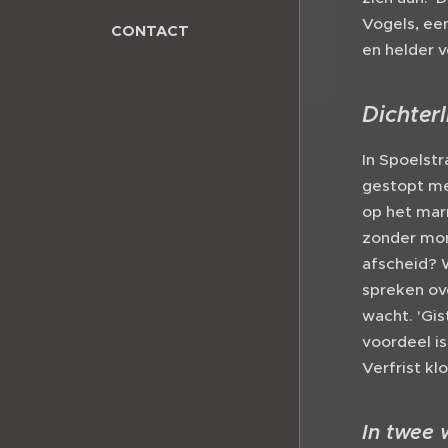
Vogels, ee
CONTACT
en helder v
Dichter
In Spoelstr
gestopt me
op het marm
zonder mors
afscheid? 
spreken ove
wacht. 'Gis
voordeel is
Verfrist k
In twee 