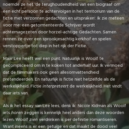
noemde ze het 'de terughoudendheid van een biograaf om
een ​​echt persoon te achtervolgen in het territorium van de
fictie met verzonnen gedachten en uitspraken'. Ik zie meteen
voor me: een getormenteerde Schrijver wordt
achternagezeten door horzel-achtige Gedachten. Samen
rennen ze over een sprookjesachtig kerkhof en spelen
verstoppertje tot diep in het rijk der Fictie.
Maar Lee heeft wel een punt. Natuurlijk is Woolf te
gecompliceerd om in te koken tot anderhalf uur. Ik vermoed
dat de filmmakers ook geen allesomvattendheid
pretendeerden. En natuurlijk is fictie niet hetzelfde als de
werkelijkheid. Fictie
interpreteert
de werkelijkheid. Het vindt
daar iets van.
Als ik het essay van Lee lees, denk ik: Nicole Kidman als Woolf
iets
horen
zeggen is kennelijk heel anders dan deze woorden
lezen. Woolf
zien
verdrinken is per definitie romantiseren.
Want ineens is er een getuige en dat maakt de dood veel