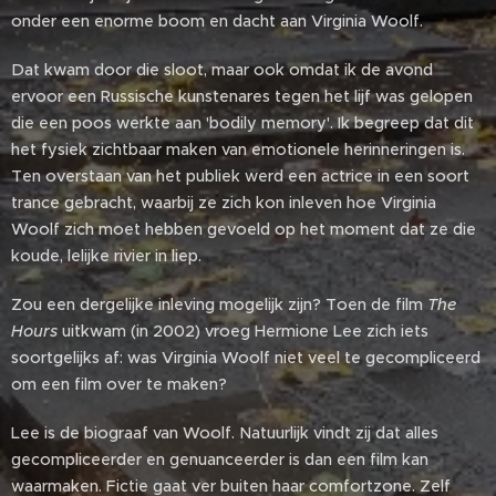
onder een enorme boom en dacht aan Virginia Woolf.
Dat kwam door die sloot, maar ook omdat ik de avond
ervoor een Russische kunstenares tegen het lijf was gelopen
die een poos werkte aan 'bodily memory'. Ik begreep dat dit
het fysiek zichtbaar maken van emotionele herinneringen is.
Ten overstaan van het publiek werd een actrice in een soort
trance gebracht, waarbij ze zich kon inleven hoe Virginia
Woolf zich moet hebben gevoeld op het moment dat ze die
koude, lelijke rivier in liep.
Zou een dergelijke inleving mogelijk zijn? Toen de film
The
Hours
uitkwam (in 2002) vroeg Hermione Lee zich iets
soortgelijks af: was Virginia Woolf niet veel te gecompliceerd
om een film over te maken?
Lee is de biograaf van Woolf. Natuurlijk vindt zij dat alles
gecompliceerder en genuanceerder is dan een film kan
waarmaken. Fictie gaat ver buiten haar comfortzone. Zelf