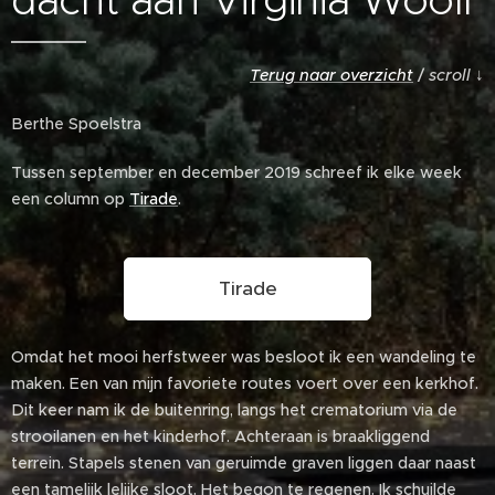
dacht aan Virginia Woolf
Terug naar overzicht
/
scroll
↓
Berthe Spoelstra
Tussen september en december 2019 schreef ik elke week
een column op
Tirade
.
Tirade
Omdat het mooi herfstweer was besloot ik een wandeling te
maken. Een van mijn favoriete routes voert over een kerkhof.
Dit keer nam ik de buitenring, langs het crematorium via de
strooilanen en het kinderhof. Achteraan is braakliggend
terrein. Stapels stenen van geruimde graven liggen daar naast
een tamelijk lelijke sloot. Het begon te regenen. Ik schuilde