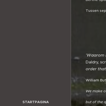
Tussen sep
'Waarom m
Daldry, sc
order that 
William But
We make out
but of the 
STARTPAGINA