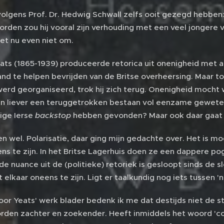
olgens Prof. Dr. Hedwig Schwall zelfs ooit gezegd hebben:
orden zou hij vooral zijn verhouding met een veel jongere
et nu even niet om.
ats (1865-1939) produceerde retorica uit onenigheid met and
land te helpen bevrijden van de Britse overheersing. Maar t
erd georganiseerd, trok hij zich terug. Onenigheid mocht w
Dan liever een teruggetrokken bestaan vol eenzame gewet
ige Ierse
backstop
hebben gevonden? Maar ook daar gaat h
n wel. Polarisatie, daar ging mijn gedachte over. Het is 
ns te zijn. In het Britse Lagerhuis doen ze een dappere po
e nuance uit de (politieke) retoriek is gesloopt sinds de
elkaar oneens te zijn. Ligt er taalkundig nog iets tussen '
door Yeats' werk blader bedenk ik me dat destijds niet de s
rden zachter en zoekender. Heeft inmiddels het woord 'co