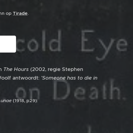
umn op
Tirade
.
lm
The Hours
(2002, regie Stephen
 Woolf antwoordt:
'Someone has to die in
Lunae
(1918, p29):