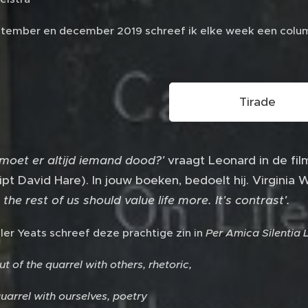
tember en december 2019 schreef ik elke week een col
Tirade
oet er altijd iemand dood?'
vraagt Leonard in de fi
ript David Hare). In jouw boeken, bedoelt hij. Virginia
the rest of us should value life more. It's contrast'.
ler Yeats schreef deze prachtige zin in
Per Amica Silentia 
 of the quarrel with others, rhetoric,
quarrel with ourselves, poetry