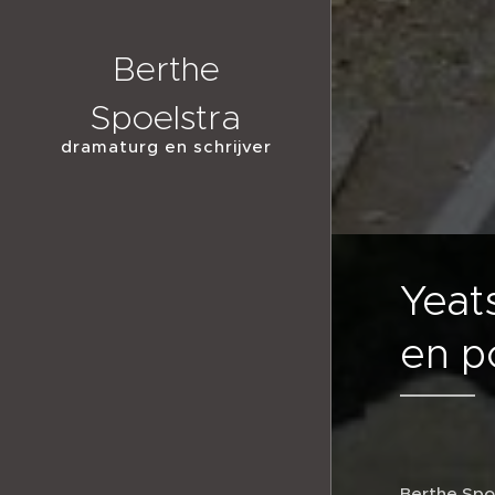
Berthe
Spoelstra
dramaturg en schrijver
Yeat
en p
Berthe Spo