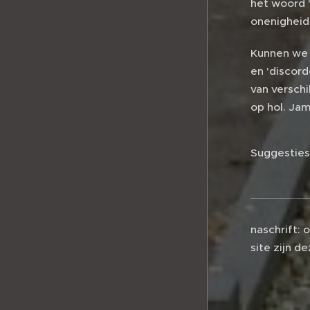
het woord '
onenigheid
Kunnen we 
en 'discor
van versch
op hol. Ja
Suggestie
naschrift:
site zijn d