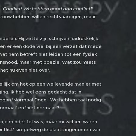
 '
Conflict! We hebben nood aan conflict!'
 vrouw hebben willen rechtvaardigen, maar
eren. Hij zette zijn schrijven nadrukkelijk
oen er een dode viel bij een verzet dat mede
at hem betreft niet leiden tot een fysiek
ensnood, maar met poëzie. Wat zou Yeats
et nu even niet over.
moeilijk om het op een wellevende manier met
ging. Ik heb wel eens gedacht dat in
 slogan 'Normaal Doen'. We hebben taal nodig
normaal' en 'niet normaal'?
trijd minder fel was, maar misschien waren
nflict' simpelweg de plaats ingenomen van