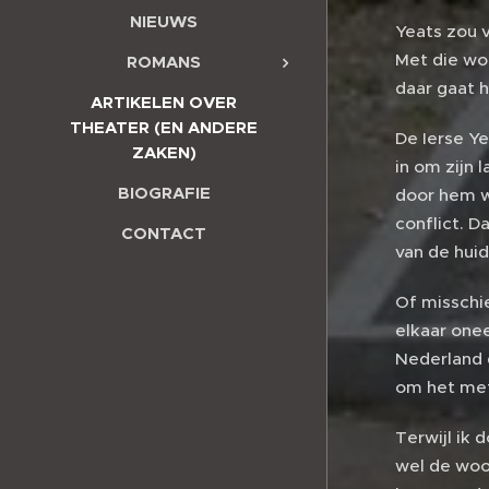
NIEUWS
Yeats zou v
Met die wo
ROMANS
daar gaat h
ARTIKELEN OVER
THEATER (EN ANDERE
De Ierse Ye
ZAKEN)
in om zijn 
BIOGRAFIE
door hem w
conflict. 
CONTACT
van de huid
Of misschie
elkaar onee
Nederland d
om het met 
Terwijl ik 
wel de woo