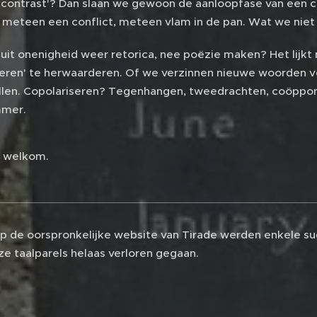
contrast'? Dan slaan we gewoon de aanloopfase van een con
 meteen een conflict, meteen vlam in de pan. Wat we niet
uit onenigheid weer retorica, nee poëzie maken? Het lijkt
deren' te herwaarderen. Of we verzinnen nieuwe woorden vo
illen. Copolariseren? Tegenhangen, tweedrachten, coöppon
mmer.
s welkom.
 op de oorspronkelijke website van Tirade werden enkele su
eze taalparels helaas verloren gegaan.